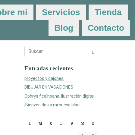
obre mi
Servicios
Tienda
Blog
Contacto
Entradas recientes
proyectos y cajones
DIBUJAR EN VACACIONES
Ophrys ficalhoana, ilustración digital
¡Bienvenidos a mi nuevo blog!
L
M
X
J
V
S
D