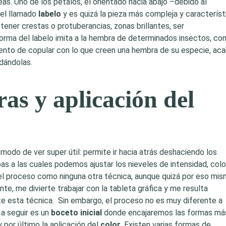
as. Uno de los pétalos, el orientado hacia abajo –debido al
el llamado
labelo
y es quizá la pieza más compleja y característ
 tener crestas o protuberancias, zonas brillantes, ser
ma del labelo imita a la hembra de determinados insectos, con
tento de copular con lo que creen una hembra de su especie, ac
ndándolas.
as y aplicación del
i modo de ver super útil: permite ir hacia atrás deshaciendo los
pas a las cuales podemos ajustar los nieveles de intensidad, colo
l proceso como ninguna otra técnica, aunque quizá por eso mi
e, me divierte trabajar con la tableta gráfica y me resulta
e esta técnica. Sin embargo, el proceso no es muy diferente a
 a seguir es un
boceto inicial
donde encajaremos las formas má
 y por último la aplicación del
color
. Existen varias formas de