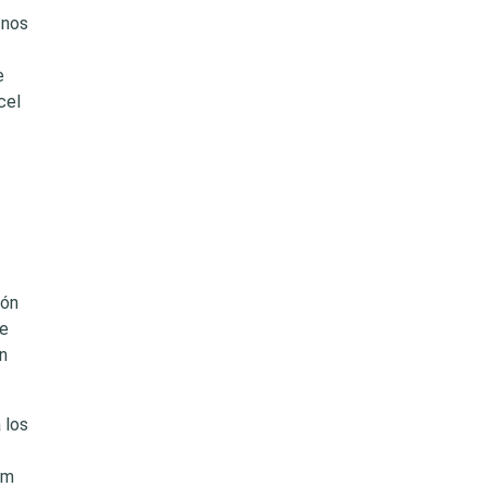
 nos
e
cel
ión
he
n
 los
om