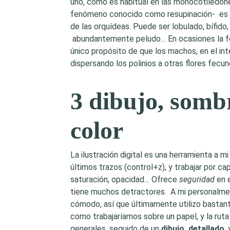
uno, como es habitual en las monocotiledóne
fenómeno conocido como resupinación- es 
de las orquídeas. Puede ser lobulado, bífido,
abundantemente peludo… En ocasiones la for
único propósito de que los machos, en el in
dispersando los polinios a otras flores fecu
3 dibujo, sombr
color
La ilustración digital es una herramienta a m
últimos trazos (control+z), y trabajar por ca
saturación, opacidad… Ofrece
seguridad
en e
tiene muchos detractores. A mi personalment
cómodo, así que últimamente utilizo bastant
como trabajaríamos sobre un papel, y la ruta
generales, seguido de un
dibujo detallado
,