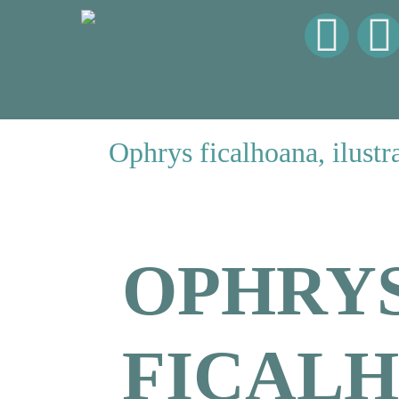
Ophrys ficalhoana, ilustra
OPHRY
FICALH