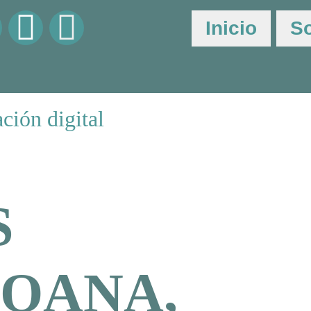
Inicio
S
ción digital
S
OANA,