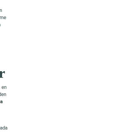
n
 me
n
r
e en
den
la
cada