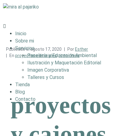
Inicio
Sobre mi
Servicios
Publicado el
agosto 17, 2020
Por
Esther
Panelería y Educación Ambiental
En
proyectos editoriales
,
tinta china
Ilustración y Maquetación Editorial
Imagen Corporativa
Talleres y Cursos
Tienda
Blog
proyectos
Contacto
y cajones