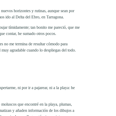
a nuevos horizontes y rutinas, aunque sean por
s ido al Delta del Ebro, en Tarragona.
bujar tímidamente; tan bonito me pareció, que me
 que contar, he sumado otros pocos.
ces no me termina de resultar cómodo para
al muy agradable cuando lo despliegas del todo.
rtarme, ni por ir a pajarear, ni a la playa: he
de moluscos que encontré en la playa, plumas,
matizan y añaden información de los dibujos a