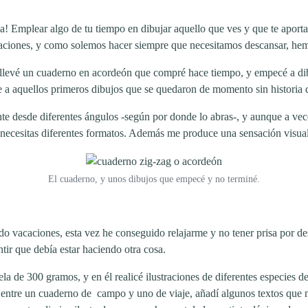
ia! Emplear algo de tu tiempo en dibujar aquello que ves y que te aport
ciones, y como solemos hacer siempre que necesitamos descansar, hemo
e llevé un cuaderno en acordeón que compré hace tiempo, y empecé a di
ue a aquellos primeros dibujos que se quedaron de momento sin historia
nte desde diferentes ángulos -según por donde lo abras-, y aunque a ve
si necesitas diferentes formatos. Además me produce una sensación visu
El cuaderno, y unos dibujos que empecé y no terminé.
 vacaciones, esta vez he conseguido relajarme y no tener prisa por despe
tir que debía estar haciendo otra cosa.
ela de 300 gramos, y en él realicé ilustraciones de diferentes especies 
 entre un cuaderno de campo y uno de viaje, añadí algunos textos que 