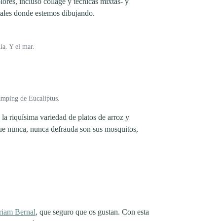
lores, incluso collage y técnicas mixtas- y
tales donde estemos dibujando.
ía. Y el mar.
camping de Eucaliptus.
la riquísima variedad de platos de arroz y
 que nunca, nunca defrauda son sus mosquitos,
iam Bernal
, que seguro que os gustan. Con esta