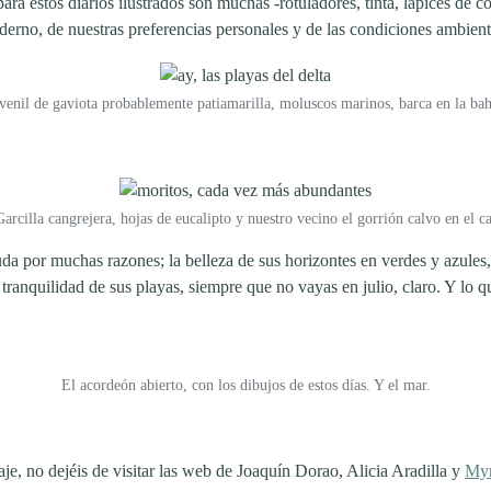
ara estos diarios ilustrados son muchas -rotuladores, tinta, lápices de co
derno, de nuestras preferencias personales y de las condiciones ambien
enil de gaviota probablemente patiamarilla, moluscos marinos, barca en la bah
Garcilla cangrejera, hojas de eucalipto y nuestro vecino el gorrión calvo en el 
da por muchas razones; la belleza de sus horizontes en verdes y azules, 
 tranquilidad de sus playas, siempre que no vayas en julio, claro. Y lo
El acordeón abierto, con los dibujos de estos días. Y el mar.
iaje, no dejéis de visitar las web de Joaquín Dorao, Alicia Aradilla y
Myr